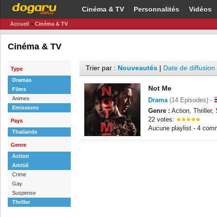
Cinéma & TV
Personnalités
Vidéos
Accueil
»
Cinéma & TV
Cinéma & TV
Trier par :
Nouveautés
|
Date de diffusion
Type
Dramas
Not Me
Films
Animes
Drama
(14 Episodes) -
Emissions
Genre :
Action, Thriller
22 votes:
Pays
Aucune playlist - 4 com
Thaïlande
Genre
Action
Amitié
Crime
Gay
Suspense
Thriller