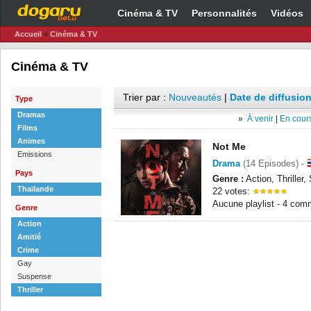
Cinéma & TV
Personnalités
Vidéos
Accueil
»
Cinéma & TV
Cinéma & TV
Trier par :
Nouveautés
|
Date de diffusion
Type
Dramas
»
À venir
|
En cours
Films
Animes
Not Me
Emissions
Drama
(14 Episodes) -
Pays
Genre :
Action, Thriller
Thaïlande
22 votes:
Aucune playlist - 4 com
Genre
Action
Amitié
Crime
Gay
Suspense
Thriller