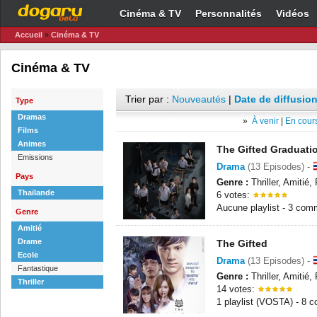
Cinéma & TV
Personnalités
Vidéos
Accueil
»
Cinéma & TV
Cinéma & TV
Trier par :
Nouveautés
|
Date de diffusion
Type
Dramas
»
À venir
|
En cours
Films
Animes
The Gifted Graduati
Emissions
Drama
(13 Episodes) -
Pays
Genre :
Thriller, Amitié
Thaïlande
6 votes:
Aucune playlist - 3 com
Genre
Amitié
Drame
The Gifted
Ecole
Drama
(13 Episodes) -
Fantastique
Genre :
Thriller, Amitié
Thriller
14 votes:
1 playlist (VOSTA) - 8 