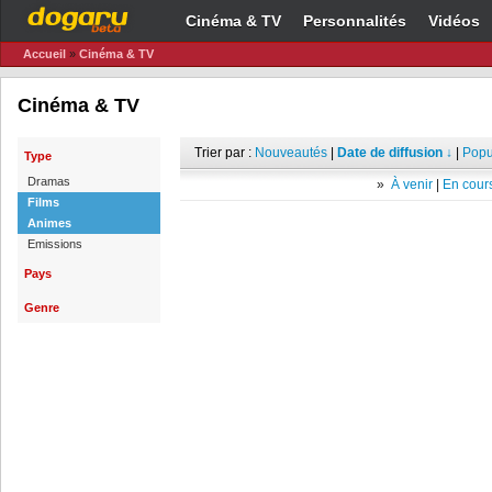
Cinéma & TV
Personnalités
Vidéos
Accueil
»
Cinéma & TV
Cinéma & TV
Trier par :
Nouveautés
|
Date de diffusion ↓
|
Popu
Type
Dramas
»
À venir
|
En cours
Films
Animes
Emissions
Pays
Genre