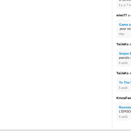
Il y a 7 
wiwi77
a é
Game of
.pour s
Hier
TaïJaKo
a
Sniper 
passés à
6 août
TaïJaKo
a
To The
5 août
KristaFa
Runnin
L'EPISO
4 août