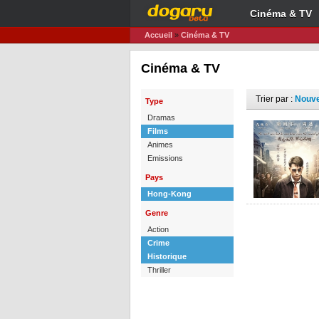
Cinéma & TV
Accueil
»
Cinéma & TV
Cinéma & TV
Trier par :
Nouv
Type
Dramas
Films
Animes
Emissions
Pays
Hong-Kong
Genre
Action
Crime
Historique
Thriller