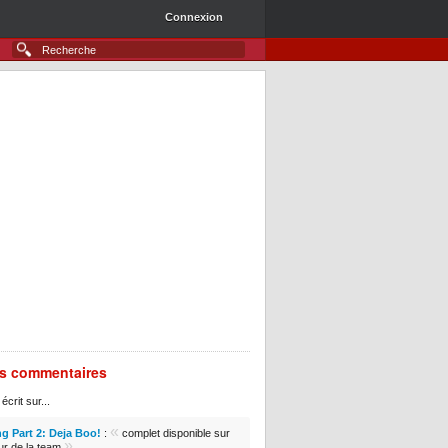
Connexion
rs commentaires
écrit sur...
«
g Part 2: Deja Boo!
:
complet disponible sur
»
ur de la team