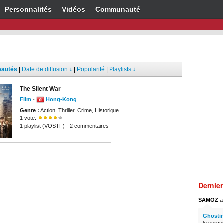
Personnalités
Vidéos
Communauté
eautés
|
Date de diffusion ↓
|
Popularité
|
Playlists ↓
The Silent War
Film
-
Hong-Kong
Genre :
Action, Thriller, Crime, Historique
1 vote:
1 playlist (VOSTF) - 2 commentaires
Dernie
SAMOZ
a 
Ghostin
le serve