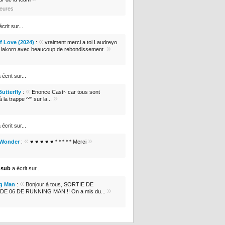
heures
crit sur...
«
 Love (2024)
:
vraiment merci a toi Laudreyo
»
e lakorn avec beaucoup de rebondissement.
 écrit sur...
«
Butterfly
:
Enonce Cast~ car tous sont
»
 la trappe ^^' sur la...
 écrit sur...
«
»
 Wonder
:
♥ ♥ ♥ ♥ ♥ * * * * * Merci
nsub
a écrit sur...
«
g Man
:
Bonjour à tous, SORTIE DE
»
DE 06 DE RUNNING MAN !! On a mis du...