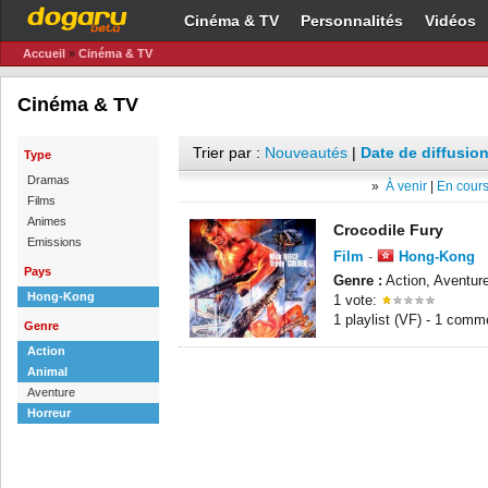
Cinéma & TV
Personnalités
Vidéos
Accueil
»
Cinéma & TV
Cinéma & TV
Trier par :
Nouveautés
|
Date de diffusion
Type
Dramas
»
À venir
|
En cours
Films
Animes
Crocodile Fury
Emissions
Film
-
Hong-Kong
Pays
Genre :
Action, Aventure
Hong-Kong
1 vote:
1 playlist (VF) - 1 comm
Genre
Action
Animal
Aventure
Horreur