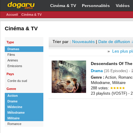
Cinéma & TV
Personnalités
Vidéos
Accueil
»
Cinéma & TV
Cinéma & TV
Trier par :
Nouveautés
|
Date de diffusion 
Type
Dramas
»
Les plus pl
Films
Animes
Descendants Of The
Emissions
Drama
(16 Episodes) -
Pays
Genre :
Action, Romanc
Corée du sud
Mélodrame, Militaire
288 votes:
Genre
23 playlists (VOSTF) -
Action
Drame
Médecine
Mélodrame
Militaire
Romance