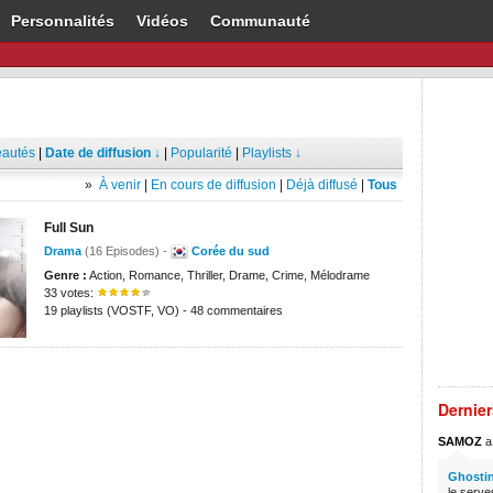
Personnalités
Vidéos
Communauté
autés
|
Date de diffusion ↓
|
Popularité
|
Playlists ↓
»
À venir
|
En cours de diffusion
|
Déjà diffusé
|
Tous
Full Sun
Drama
(16 Episodes) -
Corée du sud
Genre :
Action, Romance, Thriller, Drame, Crime, Mélodrame
33 votes:
19 playlists (VOSTF, VO) - 48 commentaires
Dernie
SAMOZ
a 
Ghostin
le serve