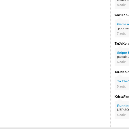
8 août
wiwi77
a é
Game of
.pour s
7 août
TaïJaKo
a
Sniper 
passés à
6 août
TaïJaKo
a
To The
5 août
KristaFa
Runnin
L'EPISO
4 août