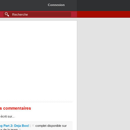
Connexion
rs commentaires
écrit sur...
«
g Part 2: Deja Boo!
:
complet disponible sur
»
ur de la team