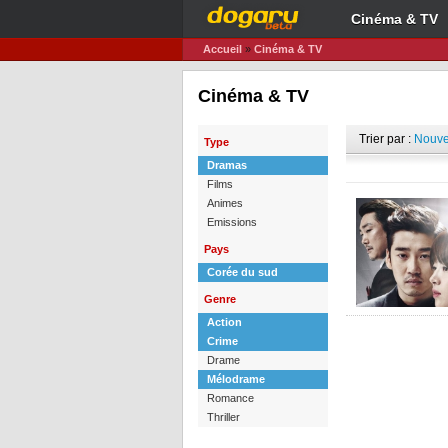
Cinéma & TV
Accueil
»
Cinéma & TV
Cinéma & TV
Trier par :
Nouve
Type
Dramas
Films
Animes
Emissions
Pays
Corée du sud
Genre
Action
Crime
Drame
Mélodrame
Romance
Thriller