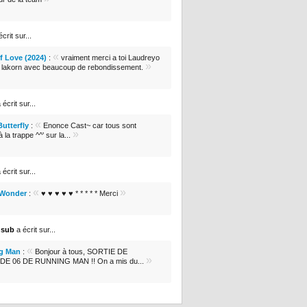
crit sur...
«
 Love (2024)
:
vraiment merci a toi Laudreyo
»
e lakorn avec beaucoup de rebondissement.
 écrit sur...
«
Butterfly
:
Enonce Cast~ car tous sont
»
 la trappe ^^' sur la...
 écrit sur...
«
»
 Wonder
:
♥ ♥ ♥ ♥ ♥ * * * * * Merci
nsub
a écrit sur...
«
g Man
:
Bonjour à tous, SORTIE DE
»
DE 06 DE RUNNING MAN !! On a mis du...