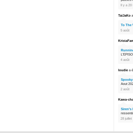
Il y a 2
TaïJaKo
a
To The
5 août
KristaFa
Runnin
L'EPISO
4 août
loudie
a é
Spooky 
Aout 2026
2 août
Kawa-ch
Siren’s
ressenti
28 juillet