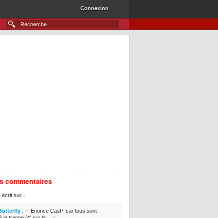
Connexion
rs commentaires
 écrit sur...
«
Butterfly
:
Enonce Cast~ car tous sont
»
 la trappe ^^' sur la...