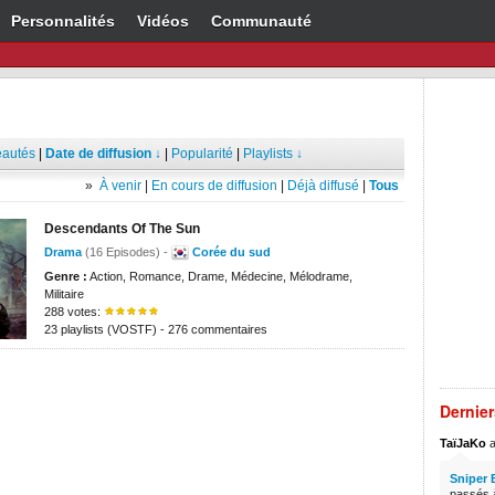
Personnalités
Vidéos
Communauté
autés
|
Date de diffusion ↓
|
Popularité
|
Playlists ↓
»
À venir
|
En cours de diffusion
|
Déjà diffusé
|
Tous
Descendants Of The Sun
Drama
(16 Episodes) -
Corée du sud
Genre :
Action, Romance, Drame, Médecine, Mélodrame,
Militaire
288 votes:
23 playlists (VOSTF) - 276 commentaires
Dernie
TaïJaKo
a
Sniper 
passés à