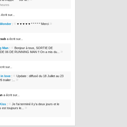
0 heures
 écrit sur...
«
»
 Wonder
:
♥ ♥ ♥ ♥ ♥ * * * * * Merci
nsub
a écrit sur...
«
g Man
:
Bonjour à tous, SORTIE DE
»
DE 06 DE RUNNING MAN !! On a mis du...
crit sur...
«
in love
:
Update : diffusé du 18 Juillet au 23
»
 trailer :...
an
a écrit sur...
«
 Kiss
:
Je l'ai terminé il y'a deux jours et le
»
s est toujours le...