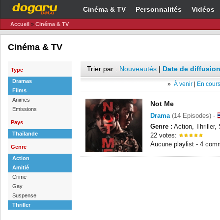
Cinéma & TV
Personnalités
Vidéos
Accueil
»
Cinéma & TV
Cinéma & TV
Trier par :
Nouveautés
|
Date de diffusion
Type
Dramas
»
À venir
|
En cours
Films
Animes
Not Me
Emissions
Drama
(14 Episodes) -
Pays
Genre :
Action, Thriller
Thaïlande
22 votes:
Aucune playlist - 4 com
Genre
Action
Amitié
Crime
Gay
Suspense
Thriller