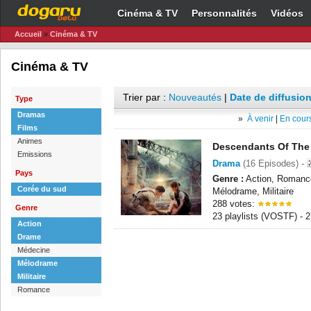
Cinéma & TV
Personnalités
Vidéos
Accueil
»
Cinéma & TV
Cinéma & TV
Trier par :
Nouveautés
|
Date de diffusion
Type
Dramas
»
À venir
|
En cours
Films
Animes
Descendants Of The
Emissions
Drama
(16 Episodes) -
Pays
Genre :
Action, Romanc
Corée du sud
Mélodrame, Militaire
288 votes:
Genre
23 playlists (VOSTF) -
Action
Drame
Médecine
Mélodrame
Militaire
Romance