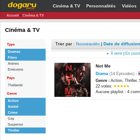
Cinéma & TV
Personnalités
Vidéos
Accueil
»
Cinéma & TV
Cinéma & TV
Trier par :
Nouveautés
|
Date de diffusion
Type
Dramas
»
À venir
|
En cours
Films
Animes
Not Me
Emissions
Drama
(14 Episodes) -
Pays
Genre :
Action, Thriller
Thaïlande
22 votes:
Aucune playlist - 4 com
Genre
Action
Amitié
Crime
Gay
Suspense
Thriller