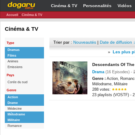
Cinéma & TV
Personnalités
Vidéos
Accueil
»
Cinéma & TV
Cinéma & TV
Trier par :
Nouveautés
|
Date de diffusion 
Type
Dramas
»
Les plus p
Films
Animes
Descendants Of The
Emissions
Drama
(16 Episodes) -
Pays
Genre :
Action, Romanc
Corée du sud
Mélodrame, Militaire
288 votes:
Genre
23 playlists (VOSTF) -
Action
Drame
Médecine
Mélodrame
Militaire
Romance