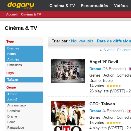
Cinéma & TV
Personnalités
Vidéos
Accueil
»
Cinéma & TV
Cinéma & TV
Trier par :
Nouveautés
|
Date de diffusion
Type
Dramas
»
À venir
|
En cours
Films
Animes
Angel 'N' Devil
Emissions
Drama
(26 Episodes) -
Pays
Genre :
Action, Comédie,
Taïwan
Drame, Ecole
14 votes:
Genre
26 playlists (VOSTF) - 
Action
Amitié
GTO: Taiwan
Arts martiaux
Drama
(4 Episodes) -
Comédie
Drame
Genre :
Action, Comédie
Ecole
15 votes:
Fantastique
4 playlists (VOSTF) - 2