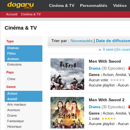
Cinéma & TV
Personnalités
Vidéos
Accueil
»
Cinéma & TV
Cinéma & TV
Trier par :
Nouveautés
|
Date de diffusion
Type
Dramas
»
À venir
|
En cours
Films
Animes
Men With Sword
Emissions
Drama
(30 Episodes) -
Pays
Genre :
Action, Amitié, 
Chine
Aucun vote:
Aucune playlist - Aucun
Genre
Action
Amitié
Men With Sword 2
Arts martiaux
Drama
(30 Episodes) -
Aventure
Genre :
Action, Amitié, 
Drame
1 vote:
Fantastique
Aucune playlist - Aucun
Historique