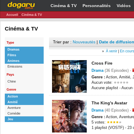
Cinéma & TV
Personnalités
Vidéos
Accueil
»
Cinéma & TV
Cinéma & TV
Trier par :
Nouveautés
|
Date de diffusion
Type
Dramas
»
À venir
|
En cours
Films
Animes
Cross Fire
Emissions
Drama
(36 Episodes) -
Pays
Genre :
Action, Amitié, 
Chine
Aucun vote:
Aucune playlist - Aucun
Genre
Action
Amitié
The King's Avatar
Aventure
Drama
(40 Episodes) -
Comédie
Genre :
Action, Aventur
Jeu
5 votes:
1 playlist (VOSTF) - 23