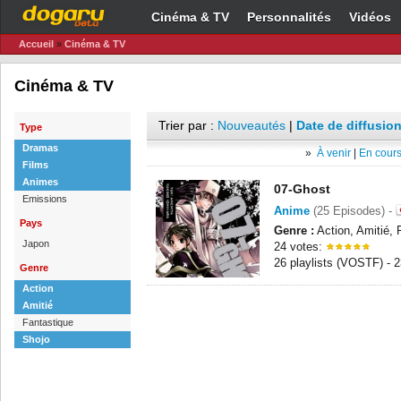
Cinéma & TV
Personnalités
Vidéos
Accueil
»
Cinéma & TV
Cinéma & TV
Trier par :
Nouveautés
|
Date de diffusion
Type
Dramas
»
À venir
|
En cours
Films
Animes
07-Ghost
Emissions
Anime
(25 Episodes) -
Pays
Genre :
Action, Amitié, 
Japon
24 votes:
26 playlists (VOSTF) - 
Genre
Action
Amitié
Fantastique
Shojo