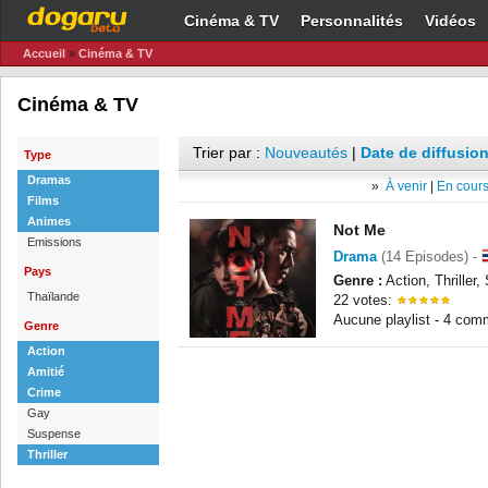
Cinéma & TV
Personnalités
Vidéos
Accueil
»
Cinéma & TV
Cinéma & TV
Trier par :
Nouveautés
|
Date de diffusion
Type
Dramas
»
À venir
|
En cours
Films
Animes
Not Me
Emissions
Drama
(14 Episodes) -
Pays
Genre :
Action, Thriller
Thaïlande
22 votes:
Aucune playlist - 4 com
Genre
Action
Amitié
Crime
Gay
Suspense
Thriller