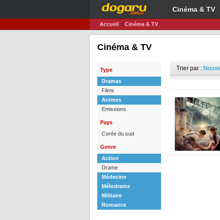
Cinéma & TV
Accueil
»
Cinéma & TV
Cinéma & TV
Trier par :
Nouve
Type
Dramas
Films
Animes
Emissions
Pays
Corée du sud
Genre
Action
Drame
Médecine
Mélodrame
Militaire
Romance