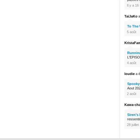
Il y a 1
TaïJaKo
a
To The
5 août
KristaFa
Runnin
L'EPISO
4 août
loudie
a é
Spooky 
Aout 2026
2 août
Kawa-ch
Siren’s
ressenti
28 juillet