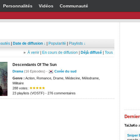
Personnalités
Vidéos
Communauté
autés
|
Date de diffusion ↓
|
Popularité
|
Playlists ↓
»
À venir
|
En cours de diffusion
|
Déjà diffusé
|
Tous
Descendants Of The Sun
Drama
(16 Episodes) -
Corée du sud
Genre :
Action, Romance, Drame, Médecine, Mélodrame,
Militaire
288 votes:
23 playlists (VOSTF) - 276 commentaires
Dernie
TaïJaKo
a
Sniper 
passés à