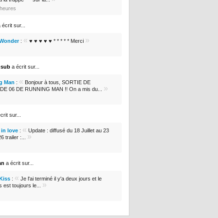
6 heures
 écrit sur...
«
»
 Wonder
:
♥ ♥ ♥ ♥ ♥ * * * * * Merci
nsub
a écrit sur...
«
g Man
:
Bonjour à tous, SORTIE DE
»
DE 06 DE RUNNING MAN !! On a mis du...
crit sur...
«
in love
:
Update : diffusé du 18 Juillet au 23
»
 trailer :...
an
a écrit sur...
«
 Kiss
:
Je l'ai terminé il y'a deux jours et le
»
s est toujours le...