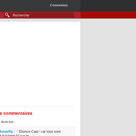
Connexion
rs commentaires
 écrit sur...
«
Butterfly
:
Enonce Cast~ car tous sont
»
 la trappe ^^' sur la...