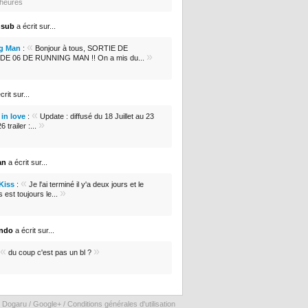
5 heures
nsub
a écrit sur...
«
g Man
:
Bonjour à tous, SORTIE DE
»
DE 06 DE RUNNING MAN !! On a mis du...
crit sur...
«
in love
:
Update : diffusé du 18 Juillet au 23
»
 trailer :...
an
a écrit sur...
«
 Kiss
:
Je l'ai terminé il y'a deux jours et le
»
s est toujours le...
ondo
a écrit sur...
«
»
du coup c'est pas un bl ?
 Dogaru /
Google+
/
Conditions générales d'utilisation