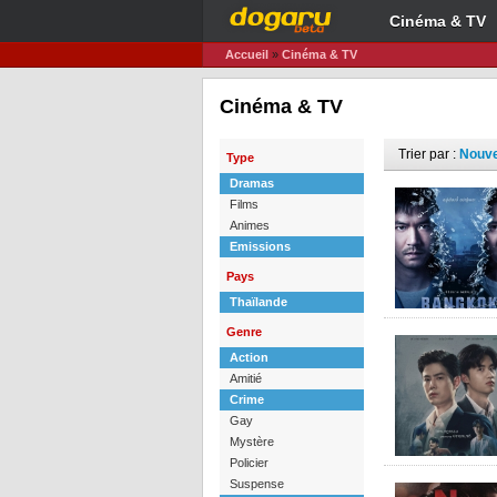
Cinéma & TV
Accueil
»
Cinéma & TV
Cinéma & TV
Trier par :
Nouv
Type
Dramas
Films
Animes
Emissions
Pays
Thaïlande
Genre
Action
Amitié
Crime
Gay
Mystère
Policier
Suspense