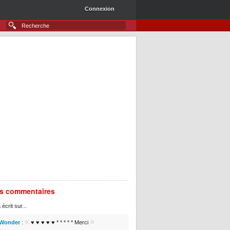
Connexion
rs commentaires
 écrit sur...
«
»
 Wonder
:
♥ ♥ ♥ ♥ ♥ * * * * * Merci