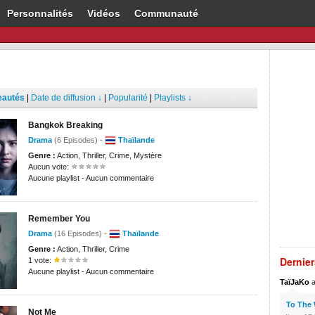
Personnalités
Vidéos
Communauté
eautés
|
Date de diffusion ↓
|
Popularité
|
Playlists ↓
Bangkok Breaking
Drama
(6 Episodes) -
Thaïlande
Genre :
Action, Thriller, Crime, Mystère
Aucun vote:
Aucune playlist - Aucun commentaire
Remember You
Drama
(16 Episodes) -
Thaïlande
Genre :
Action, Thriller, Crime
Dernie
1 vote:
Aucune playlist - Aucun commentaire
TaïJaKo
a
To The
Not Me