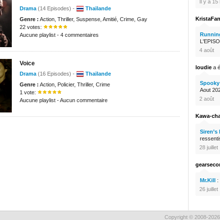
Il y a 1
Drama
(14 Episodes) -
Thaïlande
KristaFa
Genre :
Action, Thriller, Suspense, Amitié, Crime, Gay
22 votes:
Runnin
Aucune playlist - 4 commentaires
L'EPISO
4 août
Voice
loudie
a é
Drama
(16 Episodes) -
Thaïlande
Spooky 
Genre :
Action, Policier, Thriller, Crime
Aout 2026
1 vote:
2 août
Aucune playlist - Aucun commentaire
Kawa-ch
Siren’s
ressenti
28 juillet
gearsec
Mr.Kill
:
26 juillet
Copyright © 2008-2026