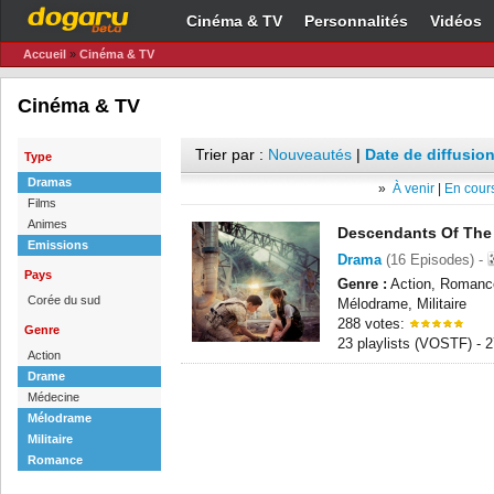
Cinéma & TV
Personnalités
Vidéos
Accueil
»
Cinéma & TV
Cinéma & TV
Trier par :
Nouveautés
|
Date de diffusion
Type
Dramas
»
À venir
|
En cours
Films
Animes
Descendants Of The
Emissions
Drama
(16 Episodes) -
Pays
Genre :
Action, Romanc
Corée du sud
Mélodrame, Militaire
288 votes:
Genre
23 playlists (VOSTF) -
Action
Drame
Médecine
Mélodrame
Militaire
Romance