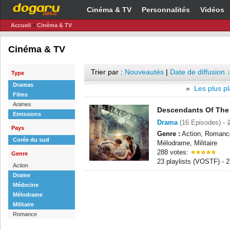
Cinéma & TV
Personnalités
Vidéos
Accueil
»
Cinéma & TV
Cinéma & TV
Trier par :
Nouveautés
|
Date de diffusion 
Type
Dramas
»
Les plus pl
Films
Animes
Descendants Of The
Emissions
Drama
(16 Episodes) -
Pays
Genre :
Action, Romanc
Corée du sud
Mélodrame, Militaire
288 votes:
Genre
23 playlists (VOSTF) -
Action
Drame
Médecine
Mélodrame
Militaire
Romance