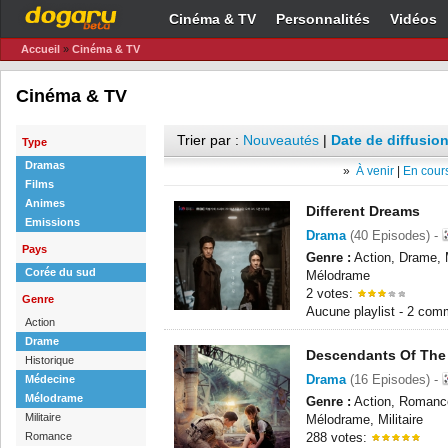
Cinéma & TV
Personnalités
Vidéos
Accueil
»
Cinéma & TV
Cinéma & TV
Trier par :
Nouveautés
|
Date de diffusion
Type
Dramas
»
À venir
|
En cours
Films
Animes
Different Dreams
Emissions
Drama
(40 Episodes) -
Pays
Genre :
Action, Drame, 
Corée du sud
Mélodrame
2 votes:
Genre
Aucune playlist - 2 com
Action
Drame
Descendants Of The
Historique
Drama
(16 Episodes) -
Médecine
Mélodrame
Genre :
Action, Romanc
Militaire
Mélodrame, Militaire
Romance
288 votes: