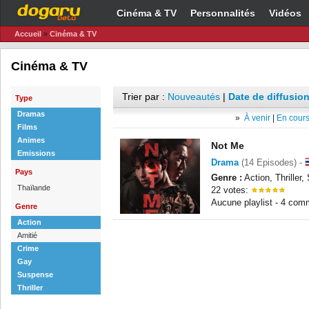
Cinéma & TV
Personnalités
Vidéos
Accueil
»
Cinéma & TV
Cinéma & TV
Trier par :
Nouveautés
|
Date de diffusion
Type
Dramas
»
À venir
|
En cours
Films
Animes
Not Me
Emissions
Drama
(14 Episodes) -
Pays
Genre :
Action, Thriller
Thaïlande
22 votes:
Aucune playlist - 4 com
Genre
Action
Amitié
Crime
Gay
Suspense
Thriller