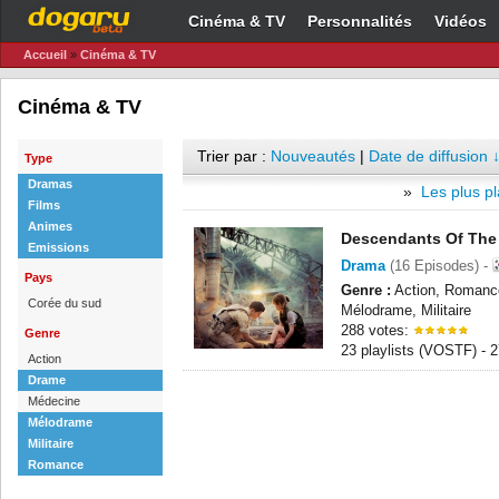
Cinéma & TV
Personnalités
Vidéos
Accueil
»
Cinéma & TV
Cinéma & TV
Trier par :
Nouveautés
|
Date de diffusion 
Type
Dramas
»
Les plus pl
Films
Animes
Descendants Of The
Emissions
Drama
(16 Episodes) -
Pays
Genre :
Action, Romanc
Corée du sud
Mélodrame, Militaire
288 votes:
Genre
23 playlists (VOSTF) -
Action
Drame
Médecine
Mélodrame
Militaire
Romance