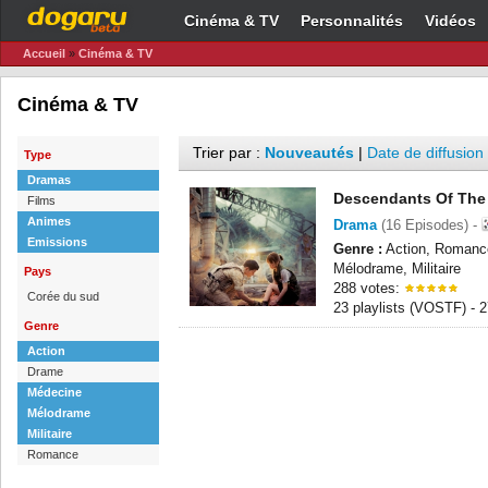
Cinéma & TV
Personnalités
Vidéos
Accueil
»
Cinéma & TV
Cinéma & TV
Trier par :
Nouveautés
|
Date de diffusion
Type
Dramas
Descendants Of The
Films
Animes
Drama
(16 Episodes) -
Emissions
Genre :
Action, Romanc
Mélodrame, Militaire
Pays
288 votes:
Corée du sud
23 playlists (VOSTF) -
Genre
Action
Drame
Médecine
Mélodrame
Militaire
Romance