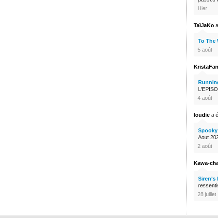
Hier
TaïJaKo
a
To The
5 août
KristaFa
Runnin
L'EPISO
4 août
loudie
a é
Spooky 
Aout 2026
2 août
Kawa-ch
Siren’s
ressenti
28 juillet