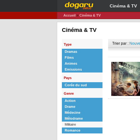
Cinéma & TV
Accueil
»
Cinéma & TV
Cinéma & TV
Trier par :
Nouve
Type
Dramas
Films
Animes
Emissions
Pays
Corée du sud
Genre
Action
Drame
Médecine
Mélodrame
Militaire
Romance