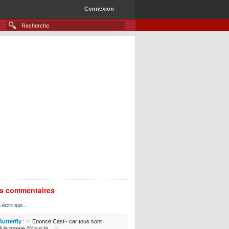
Connexion
rs commentaires
 écrit sur...
«
Butterfly
:
Enonce Cast~ car tous sont
»
 la trappe ^^' sur la...