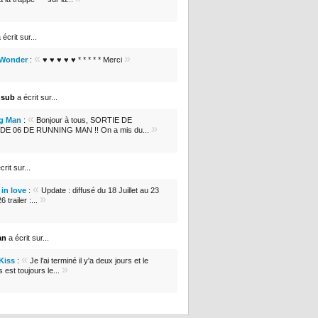
 écrit sur...
«
»
 Wonder
:
♥ ♥ ♥ ♥ ♥ * * * * * Merci
nsub
a écrit sur...
«
g Man
:
Bonjour à tous, SORTIE DE
»
DE 06 DE RUNNING MAN !! On a mis du...
crit sur...
«
in love
:
Update : diffusé du 18 Juillet au 23
»
 trailer :...
an
a écrit sur...
«
 Kiss
:
Je l'ai terminé il y'a deux jours et le
»
s est toujours le...