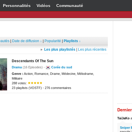
Personnalités
Vidéos
Communauté
autés
|
Date de diffusion ↓
|
Popularité
|
Playlists ↓
»
Les plus playlistés
|
Les plus récentes
Descendants Of The Sun
Drama
(16 Episodes) -
Corée du sud
Genre :
Action, Romance, Drame, Médecine, Mélodrame,
Militaire
288 votes:
23 playlists (VOSTF) - 276 commentaires
Dernie
TaïJaKo
a
Sniper 
passés à