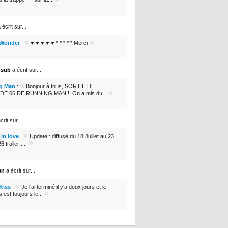
 écrit sur...
«
»
 Wonder
:
♥ ♥ ♥ ♥ ♥ * * * * * Merci
nsub
a écrit sur...
«
g Man
:
Bonjour à tous, SORTIE DE
»
DE 06 DE RUNNING MAN !! On a mis du...
crit sur...
«
in love
:
Update : diffusé du 18 Juillet au 23
»
 trailer :...
an
a écrit sur...
«
 Kiss
:
Je l'ai terminé il y'a deux jours et le
»
s est toujours le...