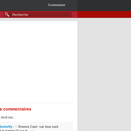
Connexion
rs commentaires
 écrit sur...
«
Butterfly
:
Enonce Cast~ car tous sont
»
 la trappe ^^' sur la...