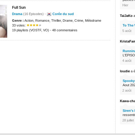
Hier
Full Sun
Drama
(16 Episodes) -
Corée du sud
TaïJaKo
a
Genre :
Action, Romance, Thriller, Drame, Crime, Mélodrame
33 votes:
To The
19 playlists (VOSTF, VO) - 48 commentaires
5 août
KristaFa
Runnin
L'EPISO
4 août
loudie
a é
Spooky 
Aout 2026
2 août
Kawa-ch
Siren’s
ressenti
28 juillet