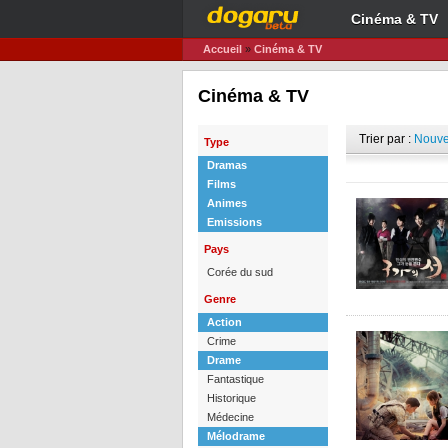
Cinéma & TV
Accueil
»
Cinéma & TV
Cinéma & TV
Trier par :
Nouve
Type
Dramas
Films
Animes
Emissions
Pays
Corée du sud
Genre
Action
Crime
Drame
Fantastique
Historique
Médecine
Mélodrame