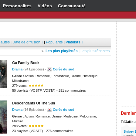
Personnalités
Vidéos
Communauté
autés
|
Date de diffusion ↓
|
Popularité
|
Playlists ↓
»
Les plus playlistés
|
Les plus récentes
Gu Family Book
Drama
(24 Episodes) -
Corée du sud
Genre :
Action, Romance, Fantastique, Drame, Historique,
Mélodrame
279 votes:
50 playlists (VOSTF, VOSTA) - 291 commentaires
Descendants Of The Sun
Drama
(16 Episodes) -
Corée du sud
Dernie
Genre :
Action, Romance, Drame, Médecine, Mélodrame,
Militaire
TaïJaKo
a
288 votes:
23 playlists (VOSTF) - 276 commentaires
Sniper 
passés à