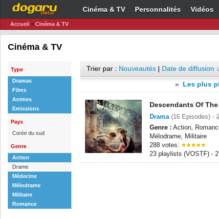
Cinéma & TV
Personnalités
Vidéos
Accueil
»
Cinéma & TV
Cinéma & TV
Trier par :
Nouveautés
|
Date de diffusion 
Type
Dramas
»
Les plus p
Films
Animes
Descendants Of The
Emissions
Drama
(16 Episodes) -
Pays
Genre :
Action, Romanc
Corée du sud
Mélodrame, Militaire
288 votes:
Genre
23 playlists (VOSTF) -
Action
Drame
Médecine
Mélodrame
Militaire
Romance