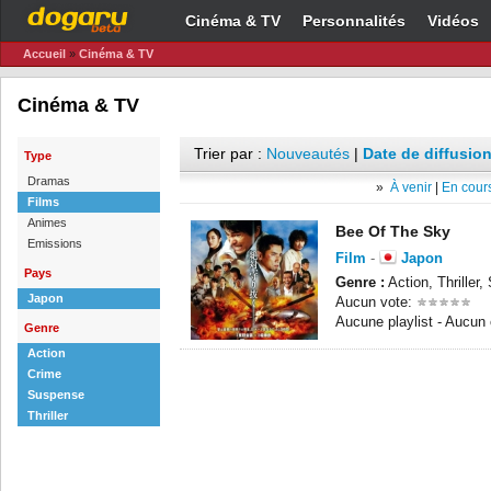
Cinéma & TV
Personnalités
Vidéos
Accueil
»
Cinéma & TV
Cinéma & TV
Trier par :
Nouveautés
|
Date de diffusion
Type
Dramas
»
À venir
|
En cours
Films
Animes
Bee Of The Sky
Emissions
Film
-
Japon
Pays
Genre :
Action, Thriller
Japon
Aucun vote:
Aucune playlist - Aucun
Genre
Action
Crime
Suspense
Thriller