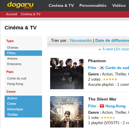
Cinéma & TV
Personnalités
Vidéos
Accueil
»
Cinéma & TV
Cinéma & TV
Trier par :
Nouveautés
|
Date de diffusion
Type
Dramas
»
À venir
|
En cours
Films
Animes
Phantom
Emissions
Film
-
Corée du su
Pays
Genre :
Action, Thriller,
Corée du sud
2 votes:
Hong-Kong
Aucune playlist - 1 com
Genre
Action
The Silent War
Crime
Film
-
Hong-Kong
Historique
Genre :
Action, Thriller,
Thriller
1 vote:
1 playlist (VOSTF) - 2 