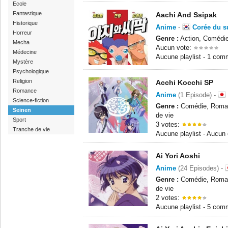
Ecole
Fantastique
Aachi And Ssipak
Historique
Anime
-
Corée du s
Horreur
Genre :
Action, Comédie,
Mecha
Aucun vote:
Médecine
Aucune playlist - 1 com
Mystère
Psychologique
Religion
Acchi Kocchi SP
Romance
Anime
(1 Episode) -
Science-fiction
Genre :
Comédie, Roman
Seinen
de vie
Sport
3 votes:
Tranche de vie
Aucune playlist - Aucun
Ai Yori Aoshi
Anime
(24 Episodes) -
Genre :
Comédie, Roman
de vie
2 votes:
Aucune playlist - 5 com