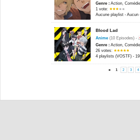
Genre :
Action, Comédie
1 vote:
Aucune playlist - Aucun
Blood Lad
Anime
(10 Episodes) -
Genre :
Action, Comédie
26 votes:
4 playlists (VOSTF) - 1
◄
1
2
3
4