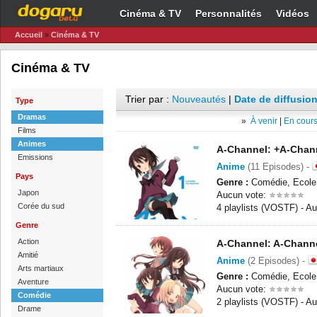
Cinéma & TV
Personnalités
Vidéos
Accueil
»
Cinéma & TV
Cinéma & TV
Trier par :
Nouveautés
|
Date de diffusion
Type
Dramas
»
À venir
|
En cours
Films
Animes
A-Channel: +A-Chan
Emissions
Anime
(11 Episodes) -
Pays
Genre :
Comédie, Ecole,
Japon
Aucun vote:
Corée du sud
4 playlists (VOSTF) - 
Genre
Action
A-Channel: A-Chann
Amitié
Anime
(2 Episodes) -
Arts martiaux
Genre :
Comédie, Ecole,
Aventure
Aucun vote:
Comédie
2 playlists (VOSTF) - 
Drame