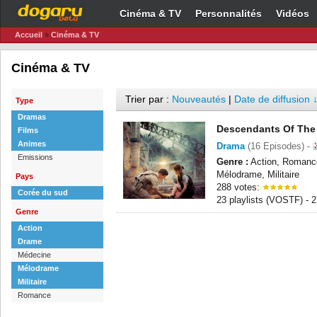
Cinéma & TV
Personnalités
Vidéos
Accueil
»
Cinéma & TV
Cinéma & TV
Trier par :
Nouveautés
|
Date de diffusion 
Type
Dramas
Descendants Of The
Films
Animes
Drama
(16 Episodes) -
Emissions
Genre :
Action, Romanc
Mélodrame, Militaire
Pays
288 votes:
Corée du sud
23 playlists (VOSTF) -
Genre
Action
Drame
Médecine
Mélodrame
Militaire
Romance