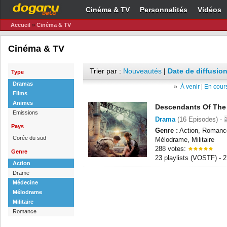
Cinéma & TV
Personnalités
Vidéos
Accueil
»
Cinéma & TV
Cinéma & TV
Trier par :
Nouveautés
|
Date de diffusion
Type
Dramas
»
À venir
|
En cours
Films
Animes
Descendants Of The
Emissions
Drama
(16 Episodes) -
Pays
Genre :
Action, Romanc
Corée du sud
Mélodrame, Militaire
288 votes:
Genre
23 playlists (VOSTF) -
Action
Drame
Médecine
Mélodrame
Militaire
Romance