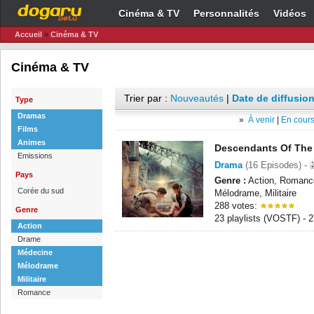
Cinéma & TV
Personnalités
Vidéos
Accueil
»
Cinéma & TV
Cinéma & TV
Trier par :
Nouveautés
|
Date de diffusion
Type
Dramas
»
À venir
|
En cours
Films
Animes
Descendants Of The
Emissions
Drama
(16 Episodes) -
Pays
Genre :
Action, Romanc
Corée du sud
Mélodrame, Militaire
288 votes:
Genre
23 playlists (VOSTF) -
Action
Drame
Médecine
Mélodrame
Militaire
Romance