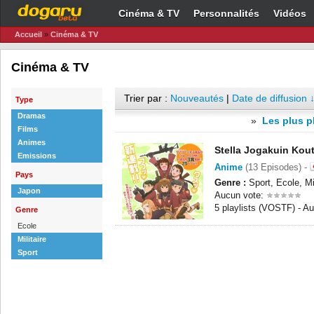
Cinéma & TV
Personnalités
Vidéos
Accueil
»
Cinéma & TV
Cinéma & TV
Trier par :
Nouveautés
|
Date de diffusion 
Type
Dramas
»
Les plus p
Films
Animes
Stella Jogakuin Kou
Emissions
Anime
(13 Episodes) -
Pays
Genre :
Sport, Ecole, Mil
Japon
Aucun vote:
5 playlists (VOSTF) - 
Genre
Ecole
Militaire
Sport