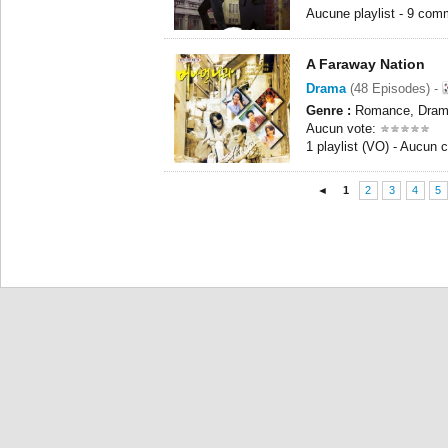
Aucune playlist - 9 com
A Faraway Nation
Drama
(48 Episodes) -
Genre :
Romance, Dra
Aucun vote:
1 playlist (VO) - Aucun
◄
1
2
3
4
5