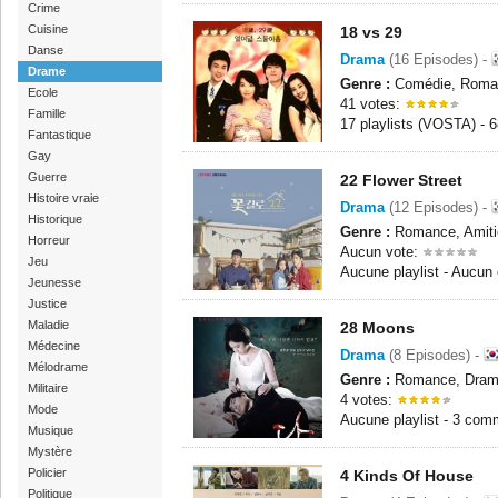
Crime
Cuisine
18 vs 29
Danse
Drama
(16 Episodes) -
Drame
Genre :
Comédie, Roma
Ecole
41 votes:
Famille
17 playlists (VOSTA) - 
Fantastique
Gay
Guerre
22 Flower Street
Histoire vraie
Drama
(12 Episodes) -
Historique
Genre :
Romance, Amiti
Horreur
Aucun vote:
Jeu
Aucune playlist - Aucun
Jeunesse
Justice
Maladie
28 Moons
Médecine
Drama
(8 Episodes) -
Mélodrame
Genre :
Romance, Dram
Militaire
4 votes:
Mode
Aucune playlist - 3 com
Musique
Mystère
Policier
4 Kinds Of House
Politique