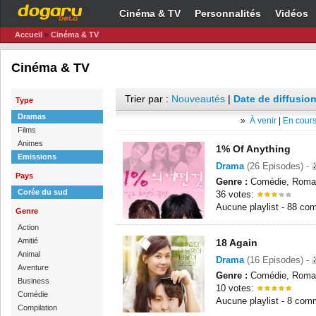
Cinéma & TV
Personnalités
Vidéos
Accueil
»
Cinéma & TV
Cinéma & TV
Trier par :
Nouveautés
|
Date de diffusion
Type
Dramas
»
À venir
|
En cours
Films
Animes
1% Of Anything
Emissions
Drama
(26 Episodes) -
Pays
Genre :
Comédie, Roma
Corée du sud
36 votes:
Aucune playlist - 88 co
Genre
Action
Amitié
18 Again
Animal
Drama
(16 Episodes) -
Aventure
Genre :
Comédie, Roma
Business
10 votes:
Comédie
Aucune playlist - 8 com
Compilation