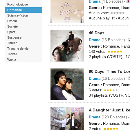
Drama
(4 Episodes) -
Psychologique
Genre :
Romance, Drame
Romance
Aucun vote:
Science-fiction
Aucune playlist - Aucun
Sitcom
Société
Sport
49 Days
Suspense
Drama
(16 Episodes) -
Thriller
Genre :
Romance, Fanta
Tranche de vie
140 votes:
Travail
2 playlists (VOSTF) - 1
Wuxia
90 Days, Time To Lo
Drama
(16 Episodes) -
Genre :
Romance, Dra
6 votes:
34 playlists (VOSTF, V
A Daughter Just Lik
Drama
(120 Episodes) 
Genre :
Romance, Drame
2 votes: