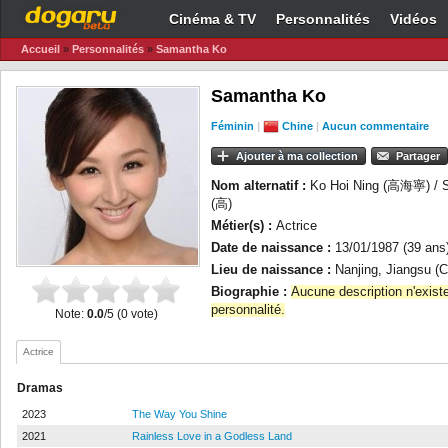
Cinéma & TV
Personnalités
Vidéos
Accueil
»
Personnalités
»
Samantha Ko
Samantha Ko
Féminin
|
Chine
|
Aucun commentaire
Ajouter à ma collection
Partager
Nom alternatif :
Ko Hoi Ning (高海寧) / 
(高)
Métier(s) :
Actrice
Date de naissance :
13/01/1987 (39 ans
Lieu de naissance :
Nanjing, Jiangsu (C
Biographie :
Aucune description n'exist
personnalité.
Note:
0.0
/5 (0 vote)
Actrice
Dramas
2023
The Way You Shine
2021
Rainless Love in a Godless Land