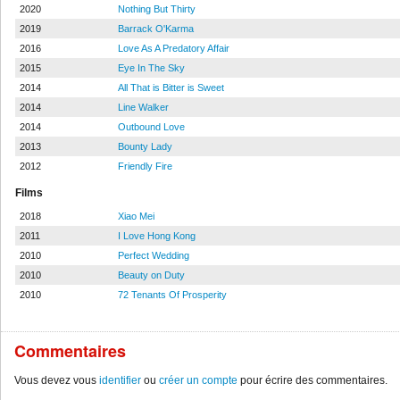
2020
Nothing But Thirty
2019
Barrack O'Karma
2016
Love As A Predatory Affair
2015
Eye In The Sky
2014
All That is Bitter is Sweet
2014
Line Walker
2014
Outbound Love
2013
Bounty Lady
2012
Friendly Fire
Films
2018
Xiao Mei
2011
I Love Hong Kong
2010
Perfect Wedding
2010
Beauty on Duty
2010
72 Tenants Of Prosperity
Commentaires
Vous devez vous
identifier
ou
créer un compte
pour écrire des commentaires.