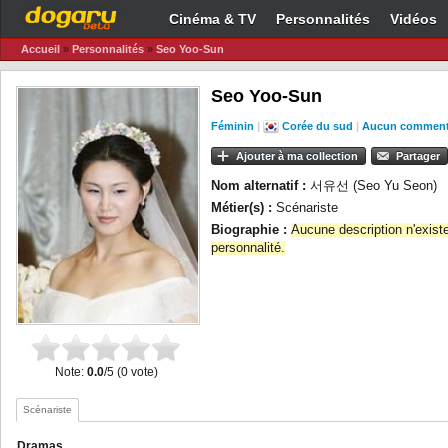
Cinéma & TV
Personnalités
Vidéos
Accueil
»
Personnalités
»
Seo Yoo-Sun
Seo Yoo-Sun
Féminin
|
Corée du sud
|
Aucun comment
Ajouter à ma collection
Partager
Nom alternatif :
서유선 (Seo Yu Seon)
Métier(s) :
Scénariste
Biographie :
Aucune description n'exist
personnalité.
Note:
0.0
/5 (0 vote)
Scénariste
Dramas