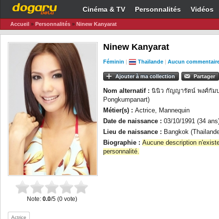
Cinéma & TV
Personnalités
Vidéos
Accueil
»
Personnalités
»
Ninew Kanyarat
Ninew Kanyarat
Féminin
|
Thaïlande
|
Aucun commentair
Ajouter à ma collection
Partager
Nom alternatif :
นินิว กัญญารัตน์ พงศ์กั
Pongkumpanart)
Métier(s) :
Actrice, Mannequin
Date de naissance :
03/10/1991 (34 ans
Lieu de naissance :
Bangkok (Thailande
Biographie :
Aucune description n'exist
personnalité.
Note:
0.0
/5 (0 vote)
Actrice