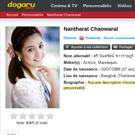
Cinéma & TV
Personnalités
Vidéos
Accueil
»
Personnalités
»
Nantharat Chaowarat
Nantharat Chaowarat
Féminin
|
Thaïlande
|
Aucun commentair
Ajouter à ma collection
Partager
Nom alternatif :
ตรี นันทรัตน์ ชาวราษฎร์
Métier(s) :
Actrice, Mannequin
Date de naissance :
10/07/1989 (37 ans
Lieu de naissance :
Bangkok (Thaïland
Biographie :
Aucune description n'exist
personnalité.
Note:
0.0
/5 (0 vote)
Actrice