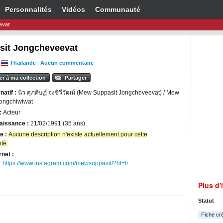
Personnalités
Vidéos
Communauté
evat
sit Jongcheveevat
|
Thaïlande
|
Aucun commentaire
er à ma collection
Partager
natif :
นิว ศุภศิษฏ์ จงชีวีวัฒน์ (Mew Suppasit Jongcheveevat) / Mew
ongchiwiwat
 :
Acteur
aissance :
21/02/1991 (35 ans)
e :
Aucune description n'existe actuellement pour cette
té.
rnet :
:
https://www.instagram.com/mewsuppasit/?hl=fr
Plus d'
Statut
Fiche cr