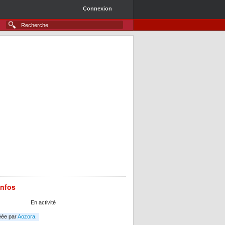
Connexion
infos
En activité
éée par
Aozora
.