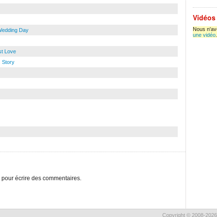
Vidéos
Nous n'avo
 Wedding Day
une vidéo
.
st Love
 Story
pour écrire des commentaires.
Copyright © 2008-2026