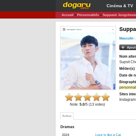
Cinéma & TV
Accueil
»
Personnalités
»
Suppasit Jongcheve
Suppa
Masculin
Ajout
Nom alter
Supsit Ch
Métier(s)
Date de n
Biographi
personnali
Sites inte
Instagram
Note:
5.0
/5 (13 votes)
Acteur
Dramas
2024
Love Is like a Cat