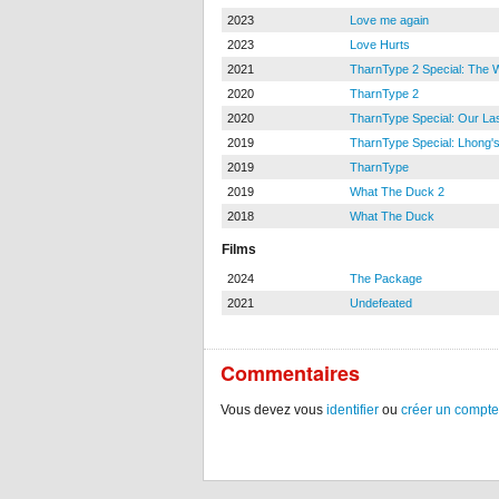
2023
Love me again
2023
Love Hurts
2021
TharnType 2 Special: The
2020
TharnType 2
2020
TharnType Special: Our La
2019
TharnType Special: Lhong's
2019
TharnType
2019
What The Duck 2
2018
What The Duck
Films
2024
The Package
2021
Undefeated
Commentaires
Vous devez vous
identifier
ou
créer un compte