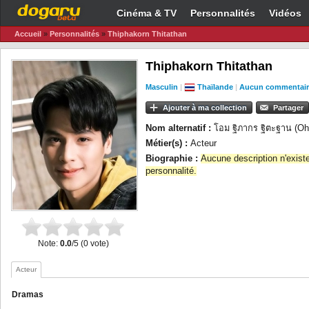
Cinéma & TV
Personnalités
Vidéos
Accueil
»
Personnalités
»
Thiphakorn Thitathan
Thiphakorn Thitathan
Masculin
|
Thaïlande
|
Aucun commentair
Ajouter à ma collection
Partager
Nom alternatif :
โอม ฐิภากร ฐิตะฐาน (Oh
Métier(s) :
Acteur
Biographie :
Aucune description n'exist
personnalité.
Note:
0.0
/5 (0 vote)
Acteur
Dramas