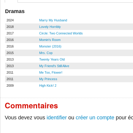
Dramas
2024
Marry My Husband
2018
Lovely Horribly
2017
Circle: Two Connected Worlds
2016
Momin's Room
2016
Monster (2016)
2015
Mrs. Cop
2013
Twenty Years Old
2013
My Friend's Still Alive
2011
Me Too, Flower!
2011
My Princess
2009
High Kick! 2
Commentaires
Vous devez vous
identifier
ou
créer un compte
pour éc