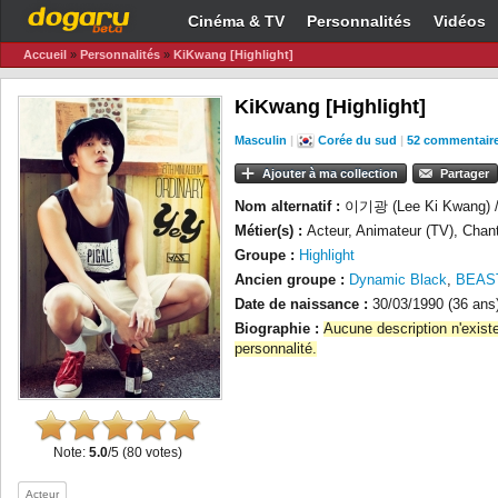
Cinéma & TV
Personnalités
Vidéos
Accueil
»
Personnalités
»
KiKwang [Highlight]
KiKwang [Highlight]
Masculin
|
Corée du sud
|
52 commentair
Ajouter à ma collection
Partager
Nom alternatif :
이기광 (Lee Ki Kwang) /
Métier(s) :
Acteur, Animateur (TV), Chan
Groupe :
Highlight
Ancien groupe :
Dynamic Black
,
BEAS
Date de naissance :
30/03/1990 (36 ans
Biographie :
Aucune description n'exist
personnalité.
Note:
5.0
/5 (80 votes)
Acteur