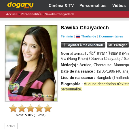
Cinéma & TV
Personnalités
Vidéos
Accueil
»
Personnalités
»
Sawika Chaiyadech
Sawika Chaiyadech
Féminin
|
Thaïlande
|
2 commentaires
Ajouter à ma collection
Partager
Nom alternatif :
พิ้งกี้ สาวิกา ไชยเดช (P
ขน (Nong Khon) / Savika Chaiyadej / Sa
Métier(s) :
Actrice, Chanteuse, Mannequ
Date de naissance :
19/06/1986 (40 ans
Lieu de naissance :
Bangkok (Thaïland
Biographie :
Aucune description n'exist
personnalité.
Note:
5.0
/5 (1 vote)
Actrice