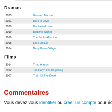
Dramas
2025
Haunted Mansion
2021
Dare to Love
2020
Uncharted Love
2019
Bedtime Wishes
2019
The Soul's Affection
2018
Love On Lie
2014
Nang Kruan Village
Films
2014
Thatrakasun
2012
Jan Dara: The Beginning
2007
Train Of The Dead
Commentaires
Vous devez vous
identifier
ou
créer un compte
pour éc