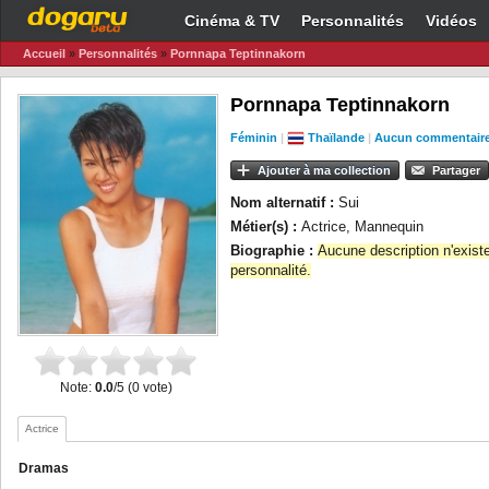
Cinéma & TV
Personnalités
Vidéos
Accueil
»
Personnalités
»
Pornnapa Teptinnakorn
Pornnapa Teptinnakorn
Féminin
|
Thaïlande
|
Aucun commentair
Ajouter à ma collection
Partager
Nom alternatif :
Sui
Métier(s) :
Actrice, Mannequin
Biographie :
Aucune description n'exist
personnalité.
Note:
0.0
/5 (0 vote)
Actrice
Dramas