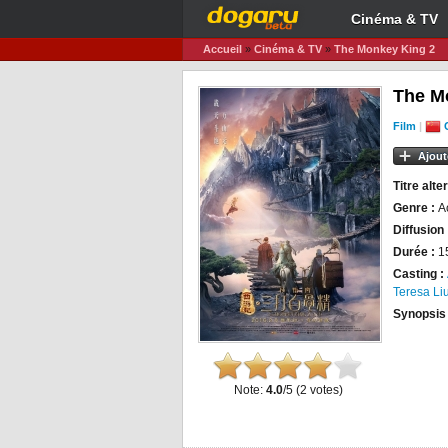
Cinéma & TV
Accueil
»
Cinéma & TV
»
The Monkey King 2
The M
Film
|
Ajout
Titre alter
Genre :
A
Diffusion 
Durée :
1
Casting :
Teresa Li
Synopsis
Note:
4.0
/5 (
2
votes)