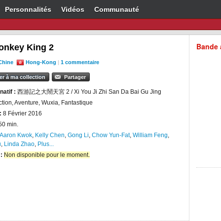
Personnalités
Vidéos
Communauté
Bande 
onkey King 2
Chine
Hong-Kong
|
1 commentaire
er à ma collection
Partager
natif :
西游記之大鬧天宮 2 / Xi You Ji Zhi San Da Bai Gu Jing
ction, Aventure, Wuxia, Fantastique
:
8 Février 2016
50 min.
Aaron Kwok
,
Kelly Chen
,
Gong Li
,
Chow Yun-Fat
,
William Feng
,
u
,
Linda Zhao
,
Plus...
 :
Non disponible pour le moment.