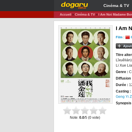
Cinéma & TV
Accueil
»
Cinéma & TV
»
I Am Not Madame Bo
I Am 
Film
|
Ajout
Titre alter
Lǐxuělián
Li Xue Li
Genre :
C
Diffusion 
Durée :
1
Casting :
Geng Yi Z
Synopsis
Note:
0.0
/5 (
0
vote)