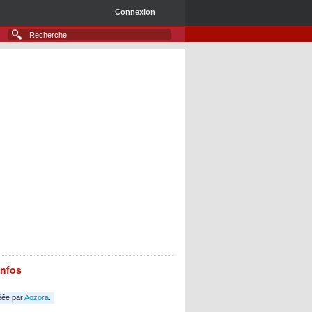
Connexion
infos
éée par
Aozora
.