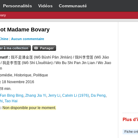
Personnalités
Vidéos
Communauté
vary
Not Madame Bovary
Chine
|
Aucun commentaire
er à ma collection
Partager
natif :
我不是潘金莲 (Wǒ Bùshì Pān Jīnlián) / 我叫李雪莲 (Wǒ Jiào
) / 我是李雪莲 (Wǒ Shì Lǐxuělián) / Wo Bu Shi Pan Jin Lian / Wo Jiao
an
omédie, Historique, Politique
:
18 Novembre 2016
28 min.
Fan Bing Bing
,
Zhang Jia Yi
,
Jerry Li
,
Calvin Li (1976)
,
Da Peng
,
hi
,
Tao Hai
 :
Non disponible pour le moment.
Plus d'
Fiche cr