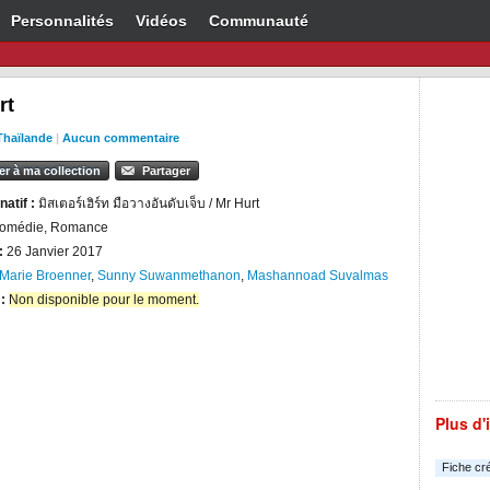
Personnalités
Vidéos
Communauté
rt
Thaïlande
|
Aucun commentaire
er à ma collection
Partager
natif :
มิสเตอร์เฮิร์ท มือวางอันดับเจ็บ / Mr Hurt
omédie, Romance
:
26 Janvier 2017
Marie Broenner
,
Sunny Suwanmethanon
,
Mashannoad Suvalmas
 :
Non disponible pour le moment.
Plus d'
Fiche cr