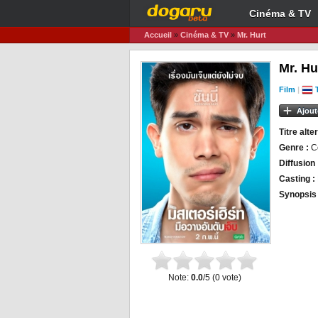
Cinéma & TV
Accueil
»
Cinéma & TV
»
Mr. Hurt
Mr. Hu
Film
|
Ajout
Titre alter
Genre :
C
Diffusion 
Casting :
Synopsis
Note:
0.0
/5 (
0
vote)