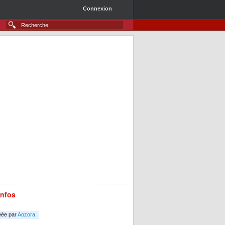
Connexion
infos
éée par
Aozora
.