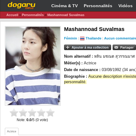
Cinéma & TV
Personnalités
Vidéos
Accueil
»
Personnalités
»
Mashannoad Suvalmas
Mashannoad Suvalmas
Féminin
|
Thaïlande
|
Aucun commentair
Ajouter à ma collection
Partager
Nom alternatif :
หลิน มชณต สุวรรณมาศ 
Métier(s) :
Actrice
Date de naissance :
03/08/1992 (34 ans
Biographie :
Aucune description n'exist
personnalité.
Note:
0.0
/5 (0 vote)
Actrice